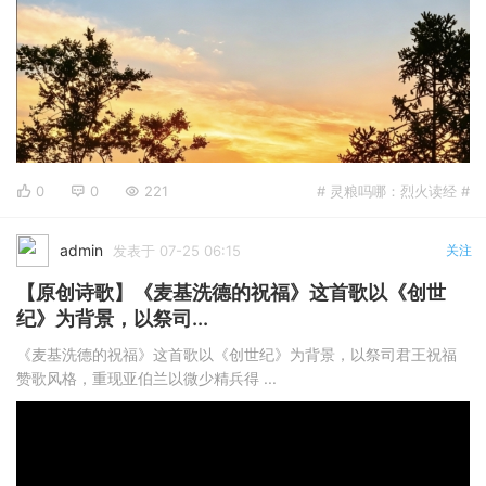
0
0
221
# 灵粮吗哪：烈火读经 #
admin
发表于 07-25 06:15
关注
【原创诗歌】《麦基洗德的祝福》这首歌以《创世
纪》为背景，以祭司...
《麦基洗德的祝福》这首歌以《创世纪》为背景，以祭司君王祝福
赞歌风格，重现亚伯兰以微少精兵得 ...