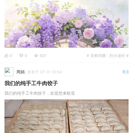
0
0
507
# 灵粮吗哪：烈火读经 #
周娟
发表于 07-31 10:54
关注
我们的纯手工牛肉饺子
我们的纯手工牛肉饺子，欢迎您来欧亚