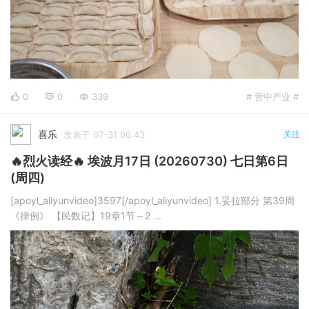
0
0
339
# 营中产业 #
喜乐
发表于 07-31 06:43
关注
🔥烈火读经🔥 埃波月17日 (20260730) 七日第6日
(周四)
[apoyl_aliyunvideo]3597[/apoyl_aliyunvideo] 1.妥拉部分 第39周
《律例》 【民数记】19章1节～2 ...