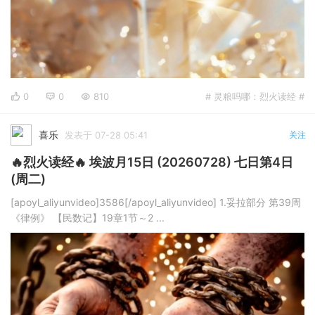
0
0
810
# 灵粮吗哪：烈火读经 #
喜乐
发表于 07-28 05:41
关注
🔥烈火读经🔥 埃波月15日 (20260728) 七日第4日
(周二)
[apoyl_aliyunvideo]3586[/apoyl_aliyunvideo] 1.妥拉部分 第39周
《律例》 【民数记】19章1节～2 ...