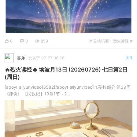
0
0
859
# 灵粮吗哪：烈火读经 #
喜乐
发表于 07-27 06:26
关注
🔥烈火读经🔥 埃波月13日 (20260726) 七日第2日
(周日)
[apoyl_aliyunvideo]3582[/apoyl_aliyunvideo] 1.妥拉部分 第39周
《律例》 【民数记】19章1节～2 ...