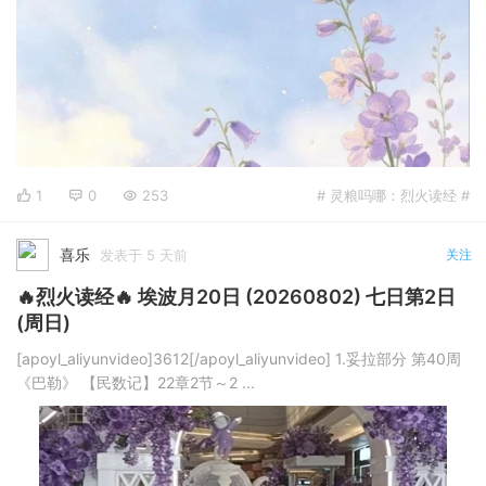
1
0
253
# 灵粮吗哪：烈火读经 #
喜乐
发表于 5 天前
关注
🔥烈火读经🔥 埃波月20日 (20260802) 七日第2日
(周日)
[apoyl_aliyunvideo]3612[/apoyl_aliyunvideo] 1.妥拉部分 第40周
《巴勒》 【民数记】22章2节～2 ...