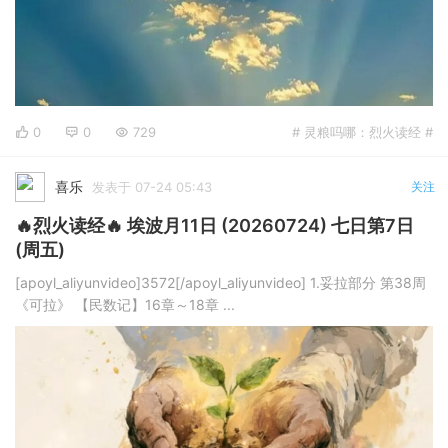
0
0
729
# 灵粮吗哪：烈火读经 #
喜乐
发表于 07-24 05:43
关注
🔥烈火读经🔥 埃波月11日 (20260724) 七日第7日
(周五)
[apoyl_aliyunvideo]3572[/apoyl_aliyunvideo] 1.妥拉部分 第38周
《可拉》 【民数记】16章～18章 ...