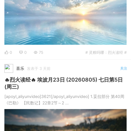
0
0
75
# 灵粮吗哪：烈火读经 #
喜乐
发表于 3 天前
关注
🔥烈火读经🔥 埃波月23日 (20260805) 七日第5日
(周三)
[apoyl_aliyunvideo]3621[/apoyl_aliyunvideo] 1.妥拉部分 第40周
《巴勒》 【民数记】22章2节～2 ...