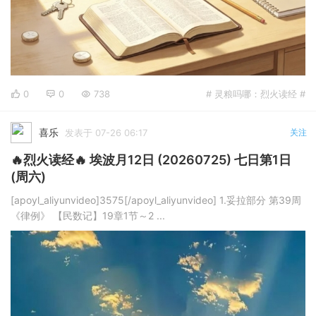
0
0
738
# 灵粮吗哪：烈火读经 #
喜乐
发表于 07-26 06:17
关注
🔥烈火读经🔥 埃波月12日 (20260725) 七日第1日
(周六)
[apoyl_aliyunvideo]3575[/apoyl_aliyunvideo] 1.妥拉部分 第39周
《律例》 【民数记】19章1节～2 ...