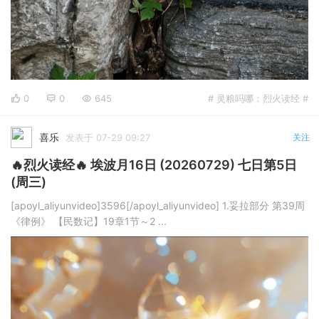
0
0
645
# 灵粮吗哪：烈火读经 #
喜乐
发表于 07-29 09:27
关注
🔥烈火读经🔥 埃波月16日 (20260729) 七日第5日
(周三)
[apoyl_aliyunvideo]3596[/apoyl_aliyunvideo] 1.妥拉部分 第39周
《律例》 【民数记】19章1节～2 ...