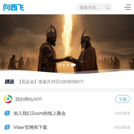
搜索内容...
【专题祷告】用管教的杖赶除愚蒙-埃波月23
【原创诗歌】《从天而降的圣城》这是一首温
【见证会】埃波月25日(20260807)
【赞美会】敬拜独一的真神-埃波月24日(2026
【专题祷告】用管教的杖赶除愚蒙-埃波月23
【原创诗歌】《从天而降的圣城》这是一首温
我的网站APP
下载
加入我们Zoom的线上聚会
1
4581阅读
Viber官网和下载
2
4609阅读