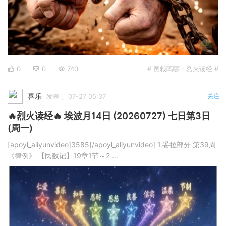
0
0
740
# 灵粮吗哪：烈火读经 #
喜乐
发表于 07-27 05:37
关注
🔥烈火读经🔥 埃波月14日 (20260727) 七日第3日
(周一)
[apoyl_aliyunvideo]3585[/apoyl_aliyunvideo] 1.妥拉部分 第39周
《律例》 【民数记】19章1节～2 ...