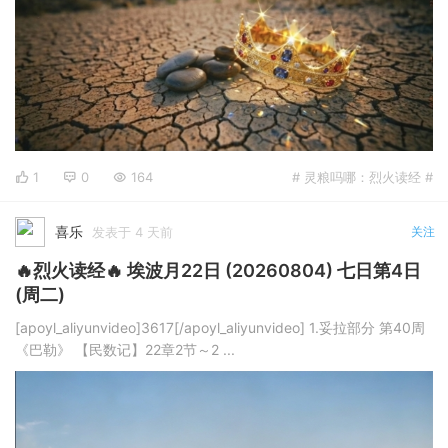
1
0
164
# 灵粮吗哪：烈火读经 #
喜乐
发表于 4 天前
关注
🔥烈火读经🔥 埃波月22日 (20260804) 七日第4日
(周二)
[apoyl_aliyunvideo]3617[/apoyl_aliyunvideo] 1.妥拉部分 第40周
《巴勒》 【民数记】22章2节～2 ...