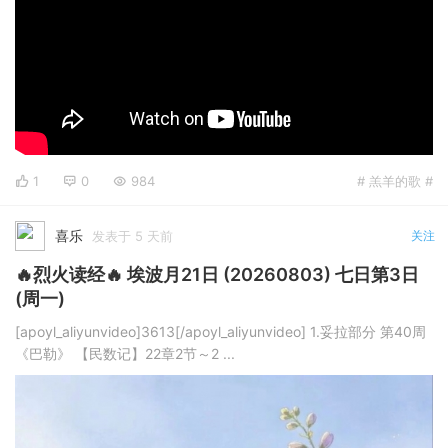
1
0
984
# 羔羊的歌 #
喜乐
发表于 5 天前
关注
🔥烈火读经🔥 埃波月21日 (20260803) 七日第3日
(周一)
[apoyl_aliyunvideo]3613[/apoyl_aliyunvideo] 1.妥拉部分 第40周
《巴勒》 【民数记】22章2节～2 ...