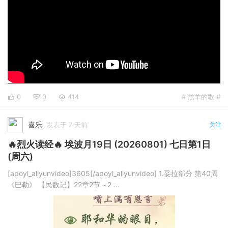
0
0
414
# 羔羊的歌 #
喜乐
发表于 7 天前
关注
🔥烈火读经🔥 埃波月19日 (20260801) 七日第1日
(周六)
[apoyl_aliyunvideo]3605[/apoyl_aliyunvideo] 1.妥拉部分 第40周
《巴勒》 【民数记】22章2节～2 ...