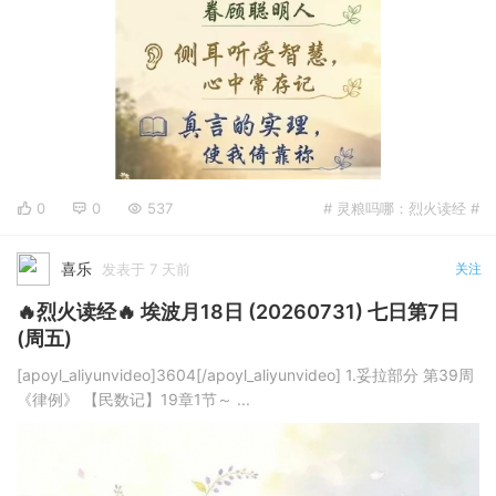
0
0
537
# 灵粮吗哪：烈火读经 #
喜乐
发表于 7 天前
关注
🔥烈火读经🔥 埃波月18日 (20260731) 七日第7日
(周五)
[apoyl_aliyunvideo]3604[/apoyl_aliyunvideo] 1.妥拉部分 第39周
《律例》 【民数记】19章1节～ ...