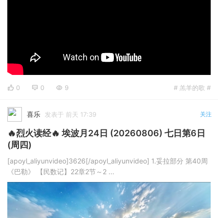
0
0
9
# 羔羊的歌 #
喜乐
发表于 前天 17:39
关注
🔥烈火读经🔥 埃波月24日 (20260806) 七日第6日
(周四)
[apoyl_aliyunvideo]3626[/apoyl_aliyunvideo] 1.妥拉部分 第40周
《巴勒》 【民数记】22章2节～2 ...