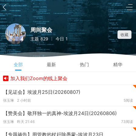
周间聚会
收藏
主题
829
今日
1
|
全部
最新
热门
精华
加入我们Zoom的线上聚会
【见证会】埃波月25日(20260807)
张玉琳
2 小时前
5阅读
【赞美会】敬拜独一的真神-埃波月24日(20260806)
张玉琳
昨天 21:46
73阅读
【专题祷告】用管教的杖赶除愚蒙-埃波月23日