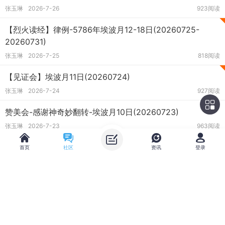
张玉琳
2026-7-26
923阅读
【烈火读经】律例-5786年埃波月12-18日(20260725-
20260731)
张玉琳
2026-7-25
818阅读
【见证会】埃波月11日(20260724)
张玉琳
2026-7-24
927阅读
赞美会-感谢神奇妙翻转-埃波月10日(20260723)
张玉琳
2026-7-23
963阅读
【专题祷告】堵破口-埃波月9日（20260722）
首页
社区
资讯
登录
张玉琳
2026-7-22
978阅读
【祷读罗马书】罗13章5-7节-埃波月8日（20260721）
主题筛选
收藏
张玉琳
2026-7-21
1037阅读
类型:
全部
投票
【前方早祷】第39周-5786年埃波月7-10日（20260721-