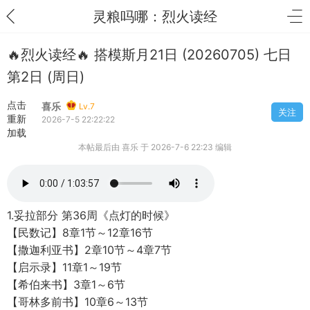
灵粮吗哪：烈火读经
🔥烈火读经🔥 搭模斯月21日 (20260705) 七日
第2日 (周日)
点击
喜乐
Lv.7
关注
重新
2026-7-5 22:22:22
加载
本帖最后由 喜乐 于 2026-7-6 22:23 编辑
1.妥拉部分 第36周《点灯的时候》
【民数记】8章1节～12章16节
【撒迦利亚书】2章10节～4章7节
【启示录】11章1～19节
【希伯来书】3章1～6节
【哥林多前书】10章6～13节