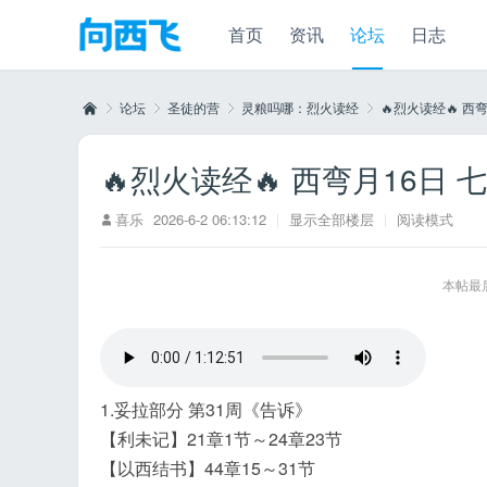
首页
资讯
论坛
日志
论坛
圣徒的营
灵粮吗哪：烈火读经
🔥烈火读经🔥 西
🔥烈火读经🔥 西弯月16日 
向
»
›
›
›
喜乐
2026-6-2 06:13:12
|
显示全部楼层
|
阅读模式
本帖最后由
1.妥拉部分 第31周《告诉》
西
【利未记】21章1节～24章23节
【以西结书】44章15～31节