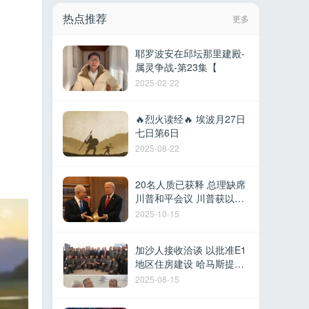
热点推荐
更多
耶罗波安在邱坛那里建殿-
属灵争战-第23集【
2025-02-22
🔥烈火读经🔥 埃波月27日
七日第6日
2025-08-22
20名人质已获释 总理缺席
川普和平会议 川普获以色
列最高荣誉 多国参加沙姆
2025-10-15
沙伊赫峰会
加沙人接收洽谈 以批准E1
地区住房建设 哈马斯提议
撤军换取停火 以军在黎建
2025-08-15
军事据点 德