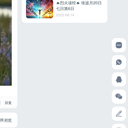
🔥烈火读经🔥 埃波月20日
七日第6日
2025-08-14
报
回复
序浏览