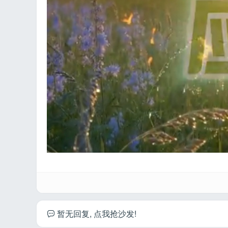
工
暂无回复, 点我抢沙发!