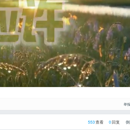
举
553
查看
0
回复
倒