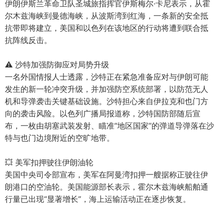
伊朗伊斯兰革命卫队圣城旅指挥官伊斯梅尔·卡尼表示，从霍
尔木兹海峡到曼德海峡，从波斯湾到红海，一条新的安全抵
抗带即将建立，美国和以色列在该地区的行动将遭到联合抵
抗阵线反击。
⚠️ 沙特加强防御应对局势升级
一名外国情报人士透露，沙特正在紧急准备应对与伊朗可能
发生的新一轮冲突升级，并加强防空系统部署，以防范无人
机和导弹袭击关键基础设施。沙特担心来自伊拉克和也门方
向的袭击风险。以色列广播局报道称，沙特国防部随后宣
布，一枚由胡塞武装发射、瞄准“地区国家”的弹道导弹落在沙
特与也门边境附近的空旷地带。
💥 美军扣押驶往伊朗油轮
美国中央司令部宣布，美军在阿曼湾扣押一艘据称正驶往伊
朗港口的空油轮。美国能源部长表示，霍尔木兹海峡船舶通
行量已出现“显著增长”，海上运输活动正在逐步恢复。