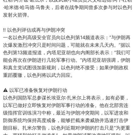
·哈米德·哈马德·马鲁夫，后者在战争期间曾多次参与对以色列
发射火箭弹。
‼️ 以色列评估或再与伊朗冲突
一名以色列高级安全官员向以色列第14频道表示：“与伊朗再
次爆发激烈冲突只是时间问题，可能就在未来几天内。”据以
色列第13频道报道，内塔尼亚胡也向内阁部长表示：“我们可
能会再次在伊朗进行几轮军事行动。”内塔尼亚胡强调，伊朗
和真主党试图强加新规则，以色列绝不接受；如果伊朗政权
重蹈覆辙，以色列将以武力回应。
⚠️ 以军已准备恢复对伊朗行动
以色列国防军总参谋长埃亚尔·扎米尔上将表示，如有必要，
以军已做好立即恢复对伊朗军事行动的准备。他在北部营连
级指挥官训练演习中称，最近与伊朗冲突期间，以军进攻和
防御系统均保持高度戒备，能够拦截来袭威胁并迅速打击伊
朗目标。扎米尔警告，以色列近期对伊朗的打击只是“为更重