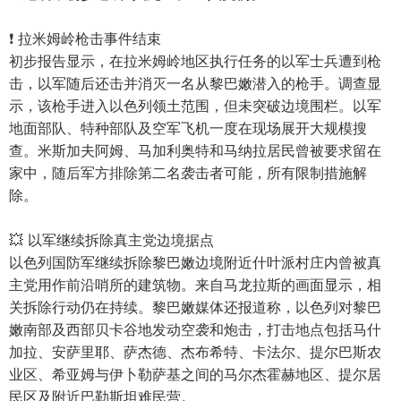
❗️ 拉米姆岭枪击事件结束
初步报告显示，在拉米姆岭地区执行任务的以军士兵遭到枪
击，以军随后还击并消灭一名从黎巴嫩潜入的枪手。调查显
示，该枪手进入以色列领土范围，但未突破边境围栏。以军
地面部队、特种部队及空军飞机一度在现场展开大规模搜
查。米斯加夫阿姆、马加利奥特和马纳拉居民曾被要求留在
家中，随后军方排除第二名袭击者可能，所有限制措施解
除。
💥 以军继续拆除真主党边境据点
以色列国防军继续拆除黎巴嫩边境附近什叶派村庄内曾被真
主党用作前沿哨所的建筑物。来自马龙拉斯的画面显示，相
关拆除行动仍在持续。黎巴嫩媒体还报道称，以色列对黎巴
嫩南部及西部贝卡谷地发动空袭和炮击，打击地点包括马什
加拉、安萨里耶、萨杰德、杰布希特、卡法尔、提尔巴斯农
业区、希亚姆与伊卜勒萨基之间的马尔杰霍赫地区、提尔居
民区及附近巴勒斯坦难民营。