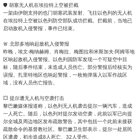
🛡️ 胡塞无人机在埃拉特上空被拦截
一架由伊朗支持的也门胡塞武装发射、飞往以色列的无人机
在埃拉特上空被以色列防空部队成功拦截。拦截前，当地已
启动敌机入侵警报，事件已结束。
🚨 北部多地响起敌机入侵警报
昨晚，埃文·梅纳赫姆、肖梅拉、梅图拉和米斯加夫·阿姆等地
区响起敌机入侵警报。以色列国防军发现一个可疑空中目
标，随后事件结束，未造成人员伤亡。部分警报后经核实为
误报。扎里特地区也响起警报，一枚炮弹落入以军作战区
域，没有人员伤亡报告。
💥 提尔遭无人机与空袭打击
黎巴嫩媒体报道称，以色列无人机袭击提尔一辆汽车，造成
一人死亡。随后，以色列对提尔发动空袭，此前以军已向提
尔全城及周边地区发布疏散警告，其中包括一个此前未接获
疏散命令的基督教社区。黎巴嫩卫生部表示，提尔一处居民
区遭袭，初步造成8人死亡、32人受伤。