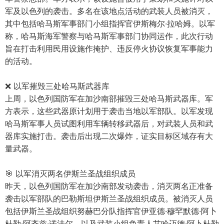
军及以色列的袭击。多名在该地点活动的武装人员被消灭，
其中包括哈马斯军事部门小组指挥官伊斯梅尔·拉哈姆。以军
称，哈马斯海军警察与哈马斯军事部门协同运作，此次行动
旨在打击利用民用设施作掩护、违反停火协议恢复军事能力
的活动。
❌ 以军摧毁三处哈马斯武器库
上周，以色列国防军在加沙南部摧毁三处哈马斯武器库。军
方表示，这些武器原计划用于袭击当地以军部队。以军发现
哈马斯军事人员试图利用车辆转移武器后，对武装人员和武
器库实施打击。袭击后出现二次爆炸，证实目标区域存有大
量武器。
🎯 以军消灭两名伊斯兰圣战组织成员
昨天，以色列国防军在加沙南部发动袭击，消灭两名正准备
袭击以军部队的巴勒斯坦伊斯兰圣战组织成员。被消灭人员
包括伊斯兰圣战组织努赫巴分队指挥官伊亚德·穆罕默德·阿卜
杜勒·阿齐兹·诺法尔，以及武装小组负责人艾哈迈德·阿卜杜勒