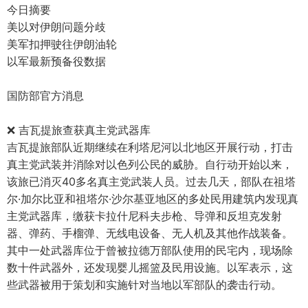
今日摘要
美以对伊朗问题分歧
美军扣押驶往伊朗油轮
以军最新预备役数据
国防部官方消息
❌ 吉瓦提旅查获真主党武器库
吉瓦提旅部队近期继续在利塔尼河以北地区开展行动，打击
真主党武装并消除对以色列公民的威胁。自行动开始以来，
该旅已消灭40多名真主党武装人员。过去几天，部队在祖塔
尔·加尔比亚和祖塔尔·沙尔基亚地区的多处民用建筑内发现真
主党武器库，缴获卡拉什尼科夫步枪、导弹和反坦克发射
器、弹药、手榴弹、无线电设备、无人机及其他作战装备。
其中一处武器库位于曾被拉德万部队使用的民宅内，现场除
数十件武器外，还发现婴儿摇篮及民用设施。以军表示，这
些武器被用于策划和实施针对当地以军部队的袭击行动。