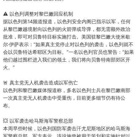
⚠️ 以色列调整对黎巴嫩回应机制
据以色列第14频道报道，以色列安全内阁已指示以军，任何
从黎巴嫩越境射向以色列的火箭弹或导弹，都无需额外政治
批准，即可对贝鲁特目标实施打击。美国驻黎巴嫩大使米歇
尔·伊萨表示：“如果真主党停止对以色列的袭击，以色列就不
会以贝鲁特达希耶区为目标。”一名以色列官员也警告：“如果
他们越过围栏进入我们的领土，我们将向贝鲁特南部郊区开
火。”
🚨 真主党无人机袭击造成以军伤亡
以色列和黎巴嫩媒体报道称，多名以色列士兵在黎巴嫩南部
一次真主党无人机袭击中受重伤，目前更多细节仍有待公
布。
💥 以军袭击哈马斯海军警察总部
本周早些时候，以色列国防军袭击汗尤尼斯地区的哈马斯海
军警察总部。军方表示，该设施曾被用于策划和实施针对以