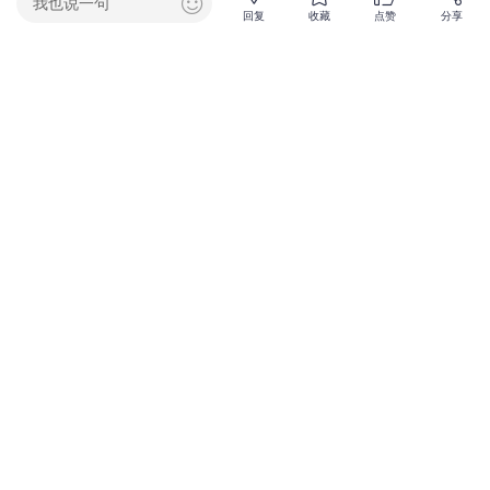
我也说一句
回复
收藏
点赞
分享
795阅读
0回复
暂无评论，点我抢沙发吧