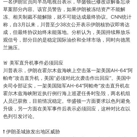
一名伊朗官员向半岛电视台表示，华盛顿已修改谅解备忘录
草案部分内容。该官员警告，如果伊朗被冻结资产不能解
冻、相关制裁不能解除，就不可能达成最终协议。CNN统计
称，自3月以来，川普至少38次公开表示伊朗核协议即将达
成，但最终协议始终未能落地。分析认为，美国持续释放乐
观信号，部分目的是稳定国际油价和全球市场，同时向德黑
兰施压。
🚨 美军直升机事件必须回应
川普表示，伊朗在霍尔木兹海峡上空击落一架美国AH-64“阿
帕奇”攻击直升机，美国“必须对此次袭击作出回应”。美国中
央司令部证实，一架美国陆军AH-64“阿帕奇”攻击直升机在
霍尔木兹海峡附近执行例行海上巡逻任务时坠毁，两名机组
人员已获救，目前情况稳定。华盛顿一方面要求以色列避免
升级，另一方面在美军事件后表示必须回应，这种对比在以
色列引发讨论。
❗️ 伊朗圣城旅发出地区威胁