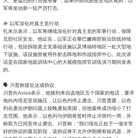
大、更猛烈的打击做准备”，如果伊朗试图改变地区规则，以
军将发动新一轮严厉打击。
🪖 以军深化对真主党行动
扎米尔表示，以军将继续深化针对真主党的军事行动，保障
北部社区安全。他证实，以军正在黎巴嫩南部前沿防线持续
行动，包括拆除真主党基础设施以及博福特地区一处大型地
下设施。该设施曾被用作射击阵地和作战指挥中心。此次讲
话是在国家地面训练中心的大规模指挥官训练演习期间发表
的。
🗣️ 川普称接近达成协议
川普向Axios表示，他接到来自该地区五个国家的电话，要求
他向内塔尼亚胡施压，让以色列停止袭击。川普透露，以色
列在袭击伊朗问题上较晚通知美国，但他最终成功缩小了打
击范围。他表示，以色列与伊朗将暂时停止冲突约一周，并
称双方已同意停止袭击。川普称：“我们现在正处于一项非常
好的协议的最后阶段，该协议将不允许伊朗拥有核武器，并