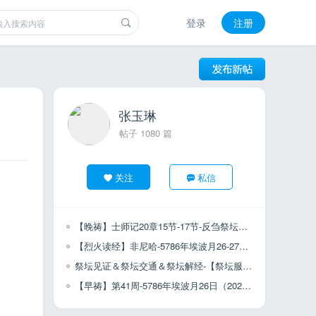
登录
注册
张玉琳
帖子 1080 篇
关注
私信
【晚祷】士师记20章15节-17节-反刍祭坛解经-埃波月27日（20260809）
【烈火读经】非尼哈-5786年埃波月26-27日(20260808-20260809)
祭坛见证＆祭坛交通＆祭坛解经-【祭坛服侍】埃波月26日（20260809）
【早祷】第41周-5786年埃波月26日（20260809)