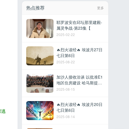
热点推荐
更多
耶罗波安在邱坛那里建殿-
属灵争战-第23集【
2025-02-22
🔥烈火读经🔥 埃波月27日
七日第6日
2025-08-22
加沙人接收洽谈 以批准E1
地区住房建设 哈马斯提议
撤军换取停火 以军在黎建
2025-08-15
军事据点 德
🔥烈火读经🔥 埃波月20日
七日第6日
都逃
2025-08-14