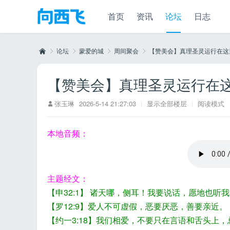
首页
资讯
论坛
日志
论坛
蒙爱的城
周间聚会
【赞美会】真理圣灵运行在这里！-
【赞美会】真理圣灵运行在这里！
向
»
›
›
›
张玉琳
2026-5-14 21:27:03
|
显示全部楼层
|
阅读模式
本地音频：
主题经文：
【申32:1】 诸天哪，侧耳！我要说话，愿地也听
西
【罗12:9】爱人不可虚假，恶要厌恶，善要亲近。
【约一3:18】我们相爱，不要只在言语和舌头上