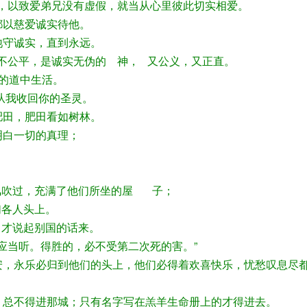
心，以致爱弟兄没有虚假，就当从心里彼此切实相爱。
都以慈爱诚实待他。
祂守诚实，直到永远。
无不公平，是诚实无伪的 神， 又公义，又正直。
你的道中生活。
要从我收回你的圣灵。
肥田，肥田看如树林。
明白一切的真理；
大风吹过，充满了他们所坐的屋 子；
们各人头上。
口才说起别国的话来。
就应当听。得胜的，必不受第二次死的害。”
锡安，永乐必归到他们的头上，他们必得着欢喜快乐，忧愁叹息尽
的，总不得进那城；只有名字写在羔羊生命册上的才得进去。