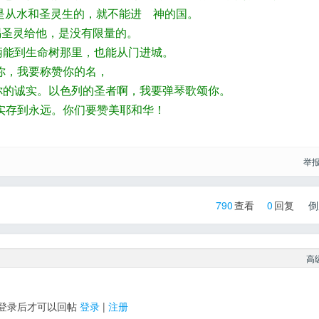
不是从水和圣灵生的，就不能进 神的国。
赐圣灵给他，是没有限量的。
权柄能到生命树那里，也能从门进城。
崇你，我要称赞你的名，
赞你的诚实。以色列的圣者啊，我要弹琴歌颂你。
的诚实存到永远。你们要赞美耶和华！
举
790
查看
0
回复
倒
高
登录后才可以回帖
登录
|
注册