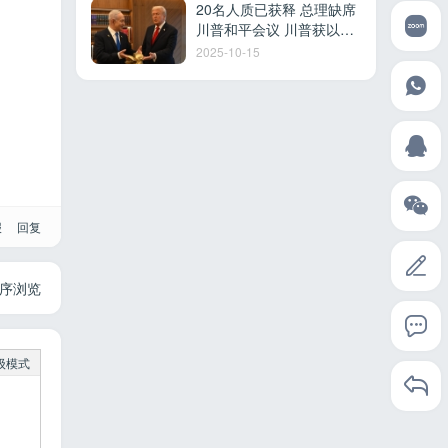
20名人质已获释 总理缺席
川普和平会议 川普获以色
列最高荣誉 多国参加沙姆
2025-10-15
沙伊赫峰会
报
回复
序浏览
级模式