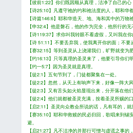
【彼前1:22】你们既因顺从真理，洁净了自己的
【诗25:10】凡遵守祂的约和祂法度的人，耶和华
【诗篇146:6】耶和华造天、地、海和其中的万物
【申32:4】他是磐石，他的作为完全，他所行的
【诗119:37】求你叫我转眼不看虚假，又叫我在
飞
【诗 51:11】不要丢弃我，使我离开你的面；不
【赛32:15】等到圣灵从上浇灌我们，旷野就变为
【约16:13】只等真理的圣灵来了，他要引导你们
【约一5:7】因为圣灵就是真理。
【徒2:1】五旬节到了，门徒都聚集在一处。
【徒2:2】忽然，从天上有响声下来，好像一阵
【徒2:3】又有舌头如火焰显现出来，分开落在他
【徒2:4】他们就都被圣灵充满，按着圣灵所赐的
事
【启2:11】圣灵向众教会所说的话，凡有耳的，
【赛35:10】耶和华救赎的民必归回，歌唱来到
避。
【启21:27】凡不洁净的并那行可憎与虚谎之事