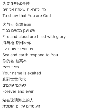
为要显明你是神
כדי להראות שאתה אלוהים
To show that You are God
火与云 荣耀充满
אש וענן מלאים כבוד
Fire and cloud are filled with glory
海与地 都回应你
הים והארץ עונים לך
Sea and earth respond to You
你的名 被高举
שמך נישא
Your name is exalted
直到世世代代
לעולמי עולמים
Forever and ever
站在玻璃海上的人
העומדים על ים הזכוכית