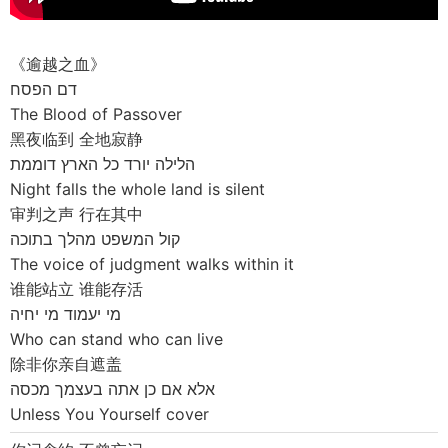
《逾越之血》
דם הפסח
The Blood of Passover
黑夜临到 全地寂静
הלילה יורד כל הארץ דוממת
Night falls the whole land is silent
审判之声 行在其中
קול המשפט מהלך בתוכה
The voice of judgment walks within it
谁能站立 谁能存活
מי יעמוד מי יחיה
Who can stand who can live
除非你亲自遮盖
אלא אם כן אתה בעצמך מכסה
Unless You Yourself cover