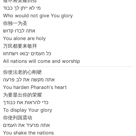
谁不将荣耀归你
מי לא ייתן לך כבוד
Who would not give You glory
你独一为圣
אתה לבדו קדוש
You alone are holy
万民都要来敬拜
כל העמים יבואו וישתחוו
All nations will come and worship
你使法老的心刚硬
אתה מקשה את לב פרעה
You harden Pharaoh's heart
为要显出你的荣耀
כדי להראות את כבודך
To display Your glory
你使列国震动
אתה מרעיד את העמים
You shake the nations