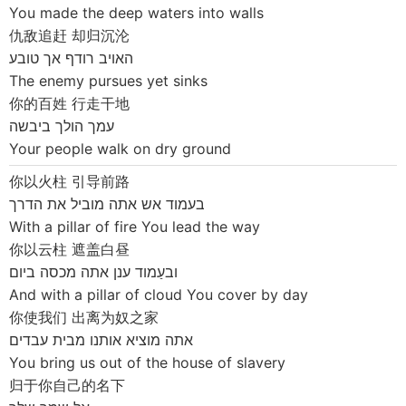
You made the deep waters into walls
仇敌追赶 却归沉沦
האויב רודף אך טובע
The enemy pursues yet sinks
你的百姓 行走干地
עמך הולך ביבשה
Your people walk on dry ground
你以火柱 引导前路
בעמוד אש אתה מוביל את הדרך
With a pillar of fire You lead the way
你以云柱 遮盖白昼
ובעַמוד ענן אתה מכסה ביום
And with a pillar of cloud You cover by day
你使我们 出离为奴之家
אתה מוציא אותנו מבית עבדים
You bring us out of the house of slavery
归于你自己的名下