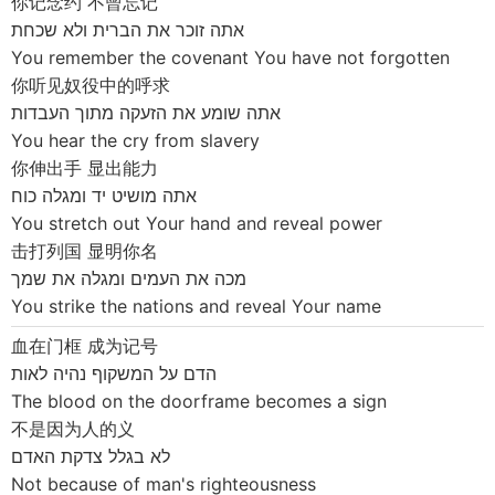
你记念约 不曾忘记
אתה זוכר את הברית ולא שכחת
You remember the covenant You have not forgotten
你听见奴役中的呼求
אתה שומע את הזעקה מתוך העבדות
You hear the cry from slavery
你伸出手 显出能力
אתה מושיט יד ומגלה כוח
You stretch out Your hand and reveal power
击打列国 显明你名
מכה את העמים ומגלה את שמך
You strike the nations and reveal Your name
血在门框 成为记号
הדם על המשקוף נהיה לאות
The blood on the doorframe becomes a sign
不是因为人的义
לא בגלל צדקת האדם
Not because of man's righteousness