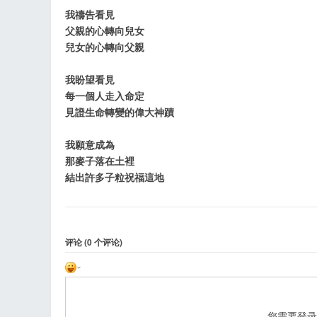
我禱告看見
父親的心轉向兒女
兒女的心轉向父親
工
我盼望看見
每一個人走入命定
見證生命轉變的偉大神蹟
我願意成為
那麥子落在土裡
結出許多子粒祝福這地
评论 (
0
个评论)
您需要登