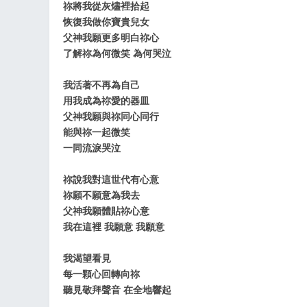
祢將我從灰燼裡拾起
恢復我做你寶貴兒女
父神我願更多明白祢心
了解祢為何微笑 為何哭泣
我活著不再為自己
飞
用我成為祢愛的器皿
父神我願與祢同心同行
能與祢一起微笑
一同流淚哭泣
祢說我對這世代有心意
祢願不願意為我去
父神我願體貼祢心意
我在這裡 我願意 我願意
事
我渴望看見
每一顆心回轉向祢
聽見敬拜聲音 在全地響起