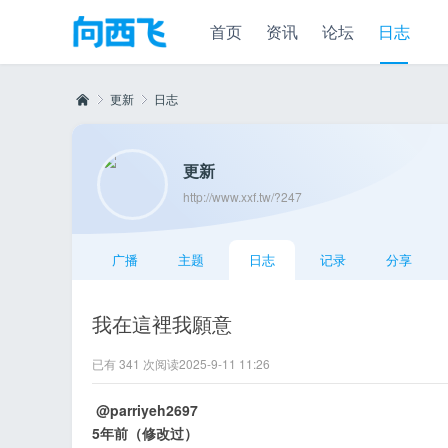
首页
资讯
论坛
日志
更新
日志
更新
向
›
›
http://www.xxf.tw/?247
广播
主题
日志
记录
分享
我在這裡我願意
已有 341 次阅读
2025-9-11 11:26
西
@parriyeh2697
5年前（修改过）