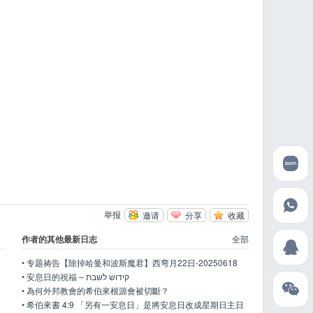
举报
邀请
分享
收藏
作者的其他最新日志
全部
•
专题祷告【除掉哈曼和波斯魔君】西弯月22日-20250618
•
安息日的祝福 – קידוש לשבת
•
為何外邦教會的希伯來根源會被切斷？
•
希伯來書 4:9 「另有一安息日」是將安息日改成星期日主日