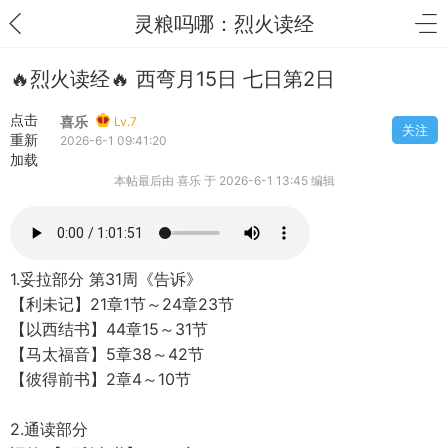
灵粮吗哪：烈火读经
🔥烈火读经🔥 西弯月15日 七日第2日
点击
喜乐
Lv.7
关注
重新
2026-6-1 09:41:20
加载
本帖最后由 喜乐 于 2026-6-1 13:45 编辑
1.妥拉部分 第31周《告诉》
【利未记】21章1节～24章23节
【以西结书】44章15～31节
【马太福音】5章38～42节
【彼得前书】2章4～10节
2.通读部分