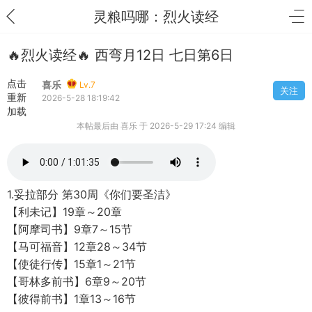
灵粮吗哪：烈火读经
🔥烈火读经🔥 西弯月12日 七日第6日
点击
喜乐
Lv.7
关注
重新
2026-5-28 18:19:42
加载
本帖最后由 喜乐 于 2026-5-29 17:24 编辑
1.妥拉部分 第30周《你们要圣洁》
【利未记】19章～20章
【阿摩司书】9章7～15节
【马可福音】12章28～34节
【使徒行传】15章1～21节
【哥林多前书】6章9～20节
【彼得前书】1章13～16节