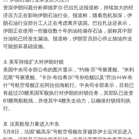
资深伊朗问题分析师德罗尔·巴拉扎达报道称，持续加大的经
济压力正在影响伊朗石油行业。报道称，随着危机加深，伊
朗石油行业部分工人正在考虑离开该国。巴拉扎达还表示，
伊朗正在使用一些服役数十年的油轮储存石油，据称其中部
分油轮已经发生漏油。报道称，伊朗官员担心停止抽油作业
可能损坏基础设施。
⚓️ 美军持续扩大对伊朗封锁
美国中央司令部公布的图片显示，“约翰·芬”号驱逐舰、“米利
厄斯”号驱逐舰、“卡尔·布拉希尔”号补给舰以及“乔治·H·W·布
什”号航空母舰正在阿拉伯海航行。中央司令部表示，目前已
有超过20艘美国军舰执行对伊朗的封锁任务，其部队已改变
61艘商船航线，并使其中4艘失去动力，以确保封锁得到执
行。
🚢 法英航母力量进入中东
5月8日，法国“戴高乐”号航空母舰在穿越苏伊士运河后进入