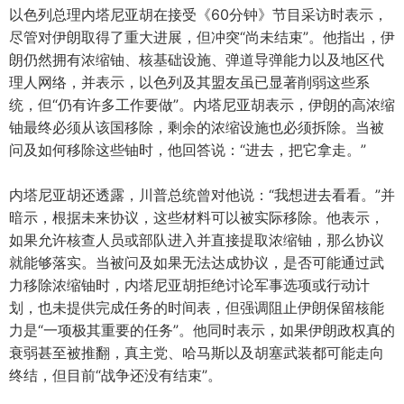
以色列总理内塔尼亚胡在接受《60分钟》节目采访时表示，
尽管对伊朗取得了重大进展，但冲突“尚未结束”。他指出，伊
朗仍然拥有浓缩铀、核基础设施、弹道导弹能力以及地区代
理人网络，并表示，以色列及其盟友虽已显著削弱这些系
统，但“仍有许多工作要做”。内塔尼亚胡表示，伊朗的高浓缩
铀最终必须从该国移除，剩余的浓缩设施也必须拆除。当被
问及如何移除这些铀时，他回答说：“进去，把它拿走。”
内塔尼亚胡还透露，川普总统曾对他说：“我想进去看看。”并
暗示，根据未来协议，这些材料可以被实际移除。他表示，
如果允许核查人员或部队进入并直接提取浓缩铀，那么协议
就能够落实。当被问及如果无法达成协议，是否可能通过武
力移除浓缩铀时，内塔尼亚胡拒绝讨论军事选项或行动计
划，也未提供完成任务的时间表，但强调阻止伊朗保留核能
力是“一项极其重要的任务”。他同时表示，如果伊朗政权真的
衰弱甚至被推翻，真主党、哈马斯以及胡塞武装都可能走向
终结，但目前“战争还没有结束”。