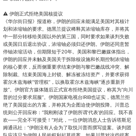
⚠️ 伊朗正式拒绝美国核提议
《华尔街日报》报道称，伊朗的回应未能满足美国对其核计
划和浓缩铀的要求。德黑兰提议稀释其浓缩铀库存，并将其
中一部分转移给美国以外的第三国，同时要求如果谈判失败
或美国日后退出协议，浓缩铀必须归还伊朗。伊朗还同意暂
停铀浓缩活动，但期限短于20年。美国和黎巴嫩媒体指出，
伊朗的回应并未触及美国关于拆除核设施和长期控制浓缩铀
的核心要求，反而侧重要求结束伊朗与黎巴嫩战线冲突、解
除制裁、结束美国海上封锁、解冻被冻结资产，并要求获得
霍尔木兹海峡“管理权”，以换取霍尔木兹海峡“逐步重新开
放”。伊朗官方媒体随后正式宣布拒绝美国提议，称其为“向川
普的过分要求屈服”。伊朗国家电视台IRIB也证实，德黑兰拒
绝了美国提出的方案，并称其为企图迫使伊朗投降。川普总
统则公开回应称：“我刚刚读了伊朗所谓‘代表’的回应。我不喜
欢——完全不可接受！”对此，一位伊朗消息人士告诉塔斯尼
姆通讯社：“伊朗没有人会为了取悦川普而撰写提案。谈判团
队应该只为伊朗人民的权利起草提案，如果川普对这些提案