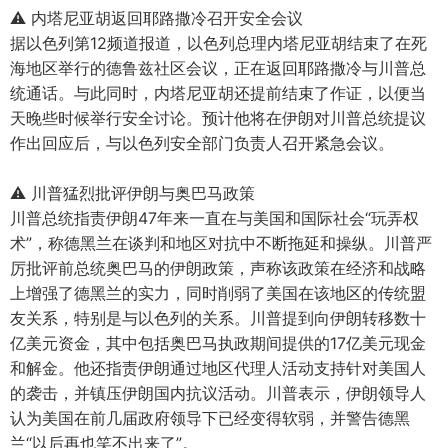
⚠️ 内塔尼亚胡返回耶路撒冷召开安全会议
据以色列第12频道报道，以色列总理内塔尼亚胡结束了在死
海地区举行的德鲁兹社区会议，正在返回耶路撒冷与川普总
统通话。与此同时，内塔尼亚胡还提前结束了作证，以便当
天晚些时候举行安全讨论。预计他将在伊朗对川普总统提议
作出回应后，与以色列安全部门负责人召开紧急会议。
⚠️ 川普猛烈批评伊朗与奥巴马政策
川普总统指责伊朗47年来一直在与美国和国际社会“玩弄权
术”，称德黑兰在谈判和地区对抗中不断拖延和操纵。川普严
厉批评前总统奥巴马的伊朗政策，声称该政策在经济和战略
上增强了德黑兰的实力，同时削弱了美国在该地区的传统盟
友关系，特别是与以色列的关系。川普提到向伊朗转移数十
亿美元资金，其中包括奥巴马执政期间提供的17亿美元现金
和解金。他还指责伊朗通过地区代理人活动支持针对美国人
的袭击，并镇压伊朗国内抗议活动。川普表示，伊朗领导人
认为美国在前几届政府领导下已经变得软弱，并警告德黑
兰“以后再也笑不出来了”。