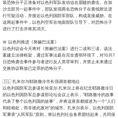
装恐怖分子正准备对以色列军队发动迫在眉睫的袭击。在加
沙北部另一起事件中，部队发现两名恐怖分子在黄线附近进
行可疑活动，并接近以色列国防军部队，构成直接威胁。在
这两起事件中，以色列空军在地面部队引导下，对恐怖分子
进行了打击并将其消灭。
🚨 以色列推进《努赫巴法案》
以色列议会今天将对《努赫巴法案》进行二读和三读。该法
案建立法律框架，通过军事法庭在完全透明环境下，对10月7
日恐怖袭击事件参与者进行反人类罪审判，并禁止未来通过
交换协议释放已定罪的恐怖分子。
🇮🇱 扎米尔与耶路撒冷市长强调首都地位
以色列国防军总参谋长埃亚尔·扎米尔上将在纪念耶路撒冷日
的以色列国防军总参谋部论坛会议上表示，“耶路撒冷的故事
代表了整个以色列国的故事”，并将这座首都描述为一个“人们
和睦相处，而非彼此敌对”的城市。扎米尔表示，以色列国防
军秉承“人民军队”原则，将以色列社会各界团结起来，共同保