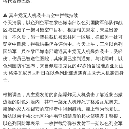
将代表黎巴嫩。
⚠️ 真主党无人机袭击与空中拦截持续
今天清晨，以色列空军在黎巴嫩南部以色列国防军部队作战
区域拦截了一架可疑空中目标。根据相关规定，未发出警
报。不久后，另一架拦截机被派往同一区域，拦截另一处可
疑空中目标，拦截结果仍在评估中。今天上午，三名以色列
国防军士兵在黎巴嫩南部遭遇真主党无人机爆炸袭击，受轻
伤，伤员已被送往医院，其家属已接到通知。与此同时，以
色列国防军宣布，来自佩塔提克瓦的47岁预备役准尉亚历山
大·格洛瓦尼奥夫昨日在以色列北部遭遇真主党无人机袭击身
亡。
根据调查，真主党发射的多架爆炸无人机袭击了靠近黎巴嫩
边境的以色列境内，其中一架无人机炸死了格洛瓦尼奥夫。
愿他的家人在锡安的哀悼者中得到慰藉。愿上帝为他复仇。
海法以南卡梅尔地区的内韦亚姆随后响起火箭弹袭击警报，
以色列国防军表示，一枚拦截导弹被发射至一架以色列空军