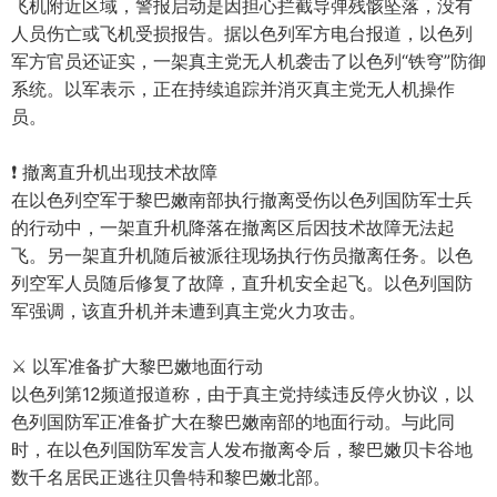
飞机附近区域，警报启动是因担心拦截导弹残骸坠落，没有
人员伤亡或飞机受损报告。据以色列军方电台报道，以色列
军方官员还证实，一架真主党无人机袭击了以色列“铁穹”防御
系统。以军表示，正在持续追踪并消灭真主党无人机操作
员。
❗️ 撤离直升机出现技术故障
在以色列空军于黎巴嫩南部执行撤离受伤以色列国防军士兵
的行动中，一架直升机降落在撤离区后因技术故障无法起
飞。另一架直升机随后被派往现场执行伤员撤离任务。以色
列空军人员随后修复了故障，直升机安全起飞。以色列国防
军强调，该直升机并未遭到真主党火力攻击。
⚔️ 以军准备扩大黎巴嫩地面行动
以色列第12频道报道称，由于真主党持续违反停火协议，以
色列国防军正准备扩大在黎巴嫩南部的地面行动。与此同
时，在以色列国防军发言人发布撤离令后，黎巴嫩贝卡谷地
数千名居民正逃往贝鲁特和黎巴嫩北部。