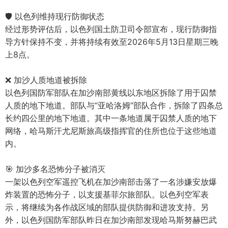
🛡️ 以色列维持现行防御状态
经过形势评估后，以色列国土防卫司令部宣布，现行防御指
导方针保持不变，并将持续有效至2026年5月13日星期三晚
上8点。
❌ 加沙人质地道被拆除
以色列国防军部队在加沙南部黄线以东地区拆除了用于囚禁
人质的地下地道。部队与“亚哈洛姆”部队合作，拆除了四条总
长约四公里的地下地道。其中一条地道属于囚禁人质的地下
网络，哈马斯汗尤尼斯旅高级指挥官的住所也位于这些地道
内。
🎯 加沙多名恐怖分子被消灭
一架以色列空军遥控飞机在加沙南部击落了一名涉嫌安放爆
炸装置的恐怖分子，以支援基菲尔旅部队。以色列空军表
示，将继续为各作战区域的部队提供防御和进攻支持。另
外，以色列国防军部队昨日在加沙南部发现哈马斯努赫巴武