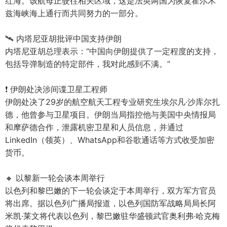
红海。该航母正驶往相关区域，这是法英两国为恢复霍尔木
兹海峡海上通行而共同努力的一部分。
🛰️ 内塔尼亚胡批评中国支持伊朗
内塔尼亚胡总理表示：“中国向伊朗提供了一定程度的支持，
包括导弹制造的特定部件，我对此感到不满。”
❗️ 伊朗处决涉间谍卫星工程师
伊朗处决了29岁的航空航天工程专业研究生埃尔凡·沙库尔扎
德，他曾参与卫星项目。伊朗当局指控他与美国中央情报局
和摩萨德合作，泄露机密卫星和人员信息，并通过
LinkedIn（领英）、WhatsApp和谷歌通话等方式收受加密
货币。
🔸 以黎新一轮会谈本周举行
以色列和黎巴嫩的下一轮会谈定于本周举行，双方军方官员
将出席。据以色列广播局报道，以色列国防军战略局局长阿
米凯·莱文将代表以色列，黎巴嫩驻华盛顿武官奥利弗·哈克梅