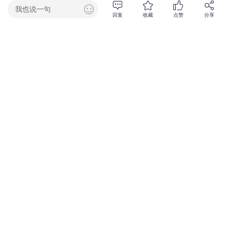
我也说一句
回复
收藏
点赞
分享
1161阅读
0回复
暂无评论，点我抢沙发吧