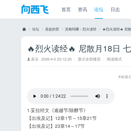
首页
资讯
论坛
日志
论坛
圣徒的营
灵粮吗哪：烈火读经
🔥烈火读经🔥 尼
🔥烈火读经🔥 尼散月18日 
向
»
›
›
›
喜乐
2026-4-5 23:12:20
|
显示全部楼层
|
阅读模式
本帖最后由
1.妥拉经文《逾越节/除酵节》
西
【出埃及记】12章1节～15章21节
【出埃及记】23章14～17节