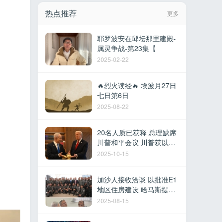
热点推荐
更多
耶罗波安在邱坛那里建殿-
属灵争战-第23集【
2025-02-22
🔥烈火读经🔥 埃波月27日
七日第6日
2025-08-22
20名人质已获释 总理缺席
川普和平会议 川普获以色
列最高荣誉 多国参加沙姆
2025-10-15
沙伊赫峰会
加沙人接收洽谈 以批准E1
地区住房建设 哈马斯提议
撤军换取停火 以军在黎建
2025-08-15
军事据点 德