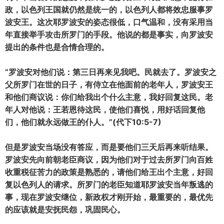
政，以色列王国就仍然是统一的，以色列人都将效忠服事罗
波安王。这次耶罗波安的姿态很低，口气温和，没有采用当
年直接举手攻击所罗门的手段。他说的都是事实，向罗波安
提出的条件也是合情合理的。
“罗波安对他们说：第三日再来见我吧。民就去了。罗波安之
父所罗门在世的日子，有侍立在他面前的老年人，罗波安王
和他们商议说：你们给我出个什么主意，我好回复这民。老
年人对他说：王若恩待这民，使他们喜悦，用好话回复他
们，他们就永远做王的仆人。”(代下10:5-7)
但是罗波安当场没有答应，而是要他们三天后再来听结果。
罗波安先向前朝老臣商议，因为他们对于过去所罗门向百姓
收重税征苦力的政策是熟悉的，请他们给王出个主意，好回
复以色列人的请求。所罗门的老臣知道耶罗波安当年叛逃的
事，现在罗波安继位，新政权才刚开始，最重要的，最优先
的应该就是安抚民怨，巩固民心。