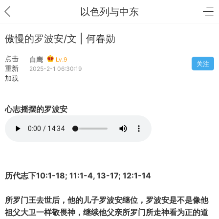
以色列与中东
傲慢的罗波安/文 | 何春勋
点击
白鹰
Lv.9
关注
重新
2025-2-1 06:30:19
加载
心志摇摆的罗波安
历代志下10:1-18; 11:1-4, 13-17; 12:1-14
所罗门王去世后，他的儿子罗波安继位，罗波安是不是像他
祖父大卫一样敬畏神，继续他父亲所罗门所走神看为正的道