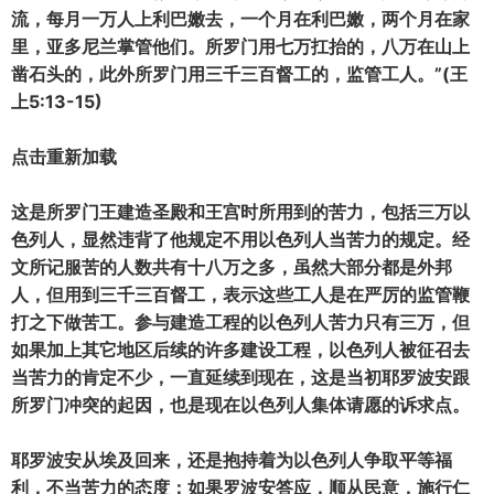
流，每月一万人上利巴嫩去，一个月在利巴嫩，两个月在家
里，亚多尼兰掌管他们。所罗门用七万扛抬的，八万在山上
凿石头的，此外所罗门用三千三百督工的，监管工人。”(王
上5:13-15)
点击重新加载
这是所罗门王建造圣殿和王宫时所用到的苦力，包括三万以
色列人，显然违背了他规定不用以色列人当苦力的规定。经
文所记服苦的人数共有十八万之多，虽然大部分都是外邦
人，但用到三千三百督工，表示这些工人是在严厉的监管鞭
打之下做苦工。参与建造工程的以色列人苦力只有三万，但
如果加上其它地区后续的许多建设工程，以色列人被征召去
当苦力的肯定不少，一直延续到现在，这是当初耶罗波安跟
所罗门冲突的起因，也是现在以色列人集体请愿的诉求点。
耶罗波安从埃及回来，还是抱持着为以色列人争取平等福
利，不当苦力的态度；如果罗波安答应，顺从民意，施行仁