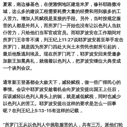
夏索，南边修基色，在便雅悯地区建造米罗，修补耶路撒冷
城，这么多的建设工程需要耗费大量的经费和用到极多的工
人苦力。增加人民赋税是直接的手段。另外，当时按规定服
苦的人都是外邦人，而所罗门一开始也没有让以色列人当奴
仆苦力，只给他们当军官或官员。而耶罗波安在工作期间对
所罗门王非常不满，列王纪上11:27说耶罗波安甚至举手攻击
所罗门，就是因为所罗门四处大兴土木劳民伤财所引起的，
最后他叛逃到埃及。现在所罗门死了，耶罗波安回来受邀参
加新王加冕典礼，就领着以色列人，把罗波安继位大典变成
一个谈判会议。
通常新王登基都会大赦天下，减轻赋税，做一些广得民心的
事情。会议中耶罗波安趁着机会向罗波安提出国王上任后，
应该减轻以色列人肩头上的轭，就是减低赋税，同时也减少
以色列人的苦工。耶罗波安提出这样的要求是怎么一回事
呢？在列王纪上5:13-15有这样的记载，
“所罗门王从以色列人中挑取服苦的人，共有三万。派他们轮