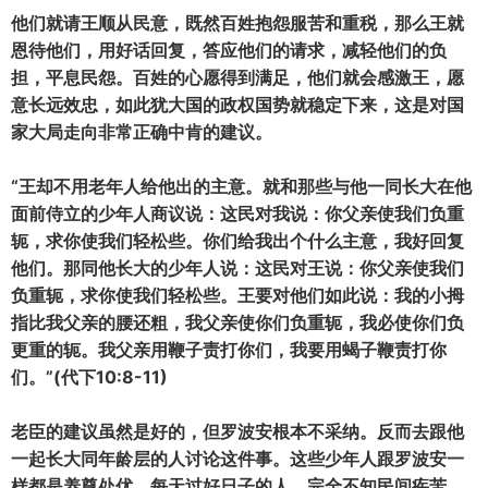
他们就请王顺从民意，既然百姓抱怨服苦和重税，那么王就
恩待他们，用好话回复，答应他们的请求，减轻他们的负
担，平息民怨。百姓的心愿得到满足，他们就会感激王，愿
意长远效忠，如此犹大国的政权国势就稳定下来，这是对国
家大局走向非常正确中肯的建议。
“王却不用老年人给他出的主意。就和那些与他一同长大在他
面前侍立的少年人商议说：这民对我说：你父亲使我们负重
轭，求你使我们轻松些。你们给我出个什么主意，我好回复
他们。那同他长大的少年人说：这民对王说：你父亲使我们
负重轭，求你使我们轻松些。王要对他们如此说：我的小拇
指比我父亲的腰还粗，我父亲使你们负重轭，我必使你们负
更重的轭。我父亲用鞭子责打你们，我要用蝎子鞭责打你
们。”(代下10:8-11)
老臣的建议虽然是好的，但罗波安根本不采纳。反而去跟他
一起长大同年龄层的人讨论这件事。这些少年人跟罗波安一
样都是养尊处优，每天过好日子的人，完全不知民间疾苦，