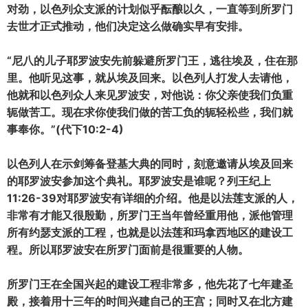
对劲，以色列众支派的计划似乎酝酿以久，一直等到所罗门
去世才正式推动，他们决定这么做确实早有安排。
“尼八的儿子耶罗波安先前躲避所罗门王，逃往埃及，住在那
里。他听见这事，就从埃及回来。以色列人打发人去请他，
他就和以色列众人来见罗波安，对他说：你父亲使我们负重
轭做苦工。现在求你使我们做的苦工负的轭轻松些，我们就
事奉你。”(代下10:2-4)
以色列人在示剑筹备登基大典的同时，刻意邀请从埃及回来
的耶罗波安参加这个典礼。耶罗波安是谁呢？列王纪上
11:26-39对耶罗波安有详细的介绍。他是以法莲支派的人，
非常有才能又很殷勤，所罗门王当年曾经重用他，派他管理
所有约瑟支派的工程，也就是以法莲和玛拿西地区的建设工
程。所以耶罗波安在所罗门面前是很重要的人物。
所罗门王在全国兴起的建设工程非常多，他先花了七年建圣
殿，接着用十三年的时间兴建自己的王宫；同时又在北方建