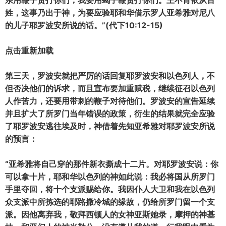
亲用鞭子责打你们，我要用蝎子鞭责打你们。王不肯依从百
姓，这事乃出于神，为要应验耶和华借示罗人亚希雅对尼八
的儿子耶罗波安所说的话。”(代下10:12-15)
点击重新加载
第三天，罗波安就把严厉的话回复耶罗波安和以色列人，不
但否决他们的诉求，而且宣布要加重赋税，继续征召以色列
人作苦力，还要用带刺的鞭子对待他们。罗波安的宣告延续
并且扩大了所罗门当年错误的政策，衍生的结果就完全应验
了耶罗波安逃往埃及时，神借着先知亚希雅对耶罗波安所说
的预言：
“亚希雅将自己穿的那件新衣撕成十二片。对耶罗波安说：你
可以拿十片，耶和华以色列的神如此说：我必将国从所罗门
手里夺回，将十个支派赐给你。我因仆人大卫和我在以色列
众支派中所拣选的耶路撒冷城的缘故，仍给所罗门留一个支
派。因他离弃我，敬拜西顿人的女神亚斯她录，摩押的神基