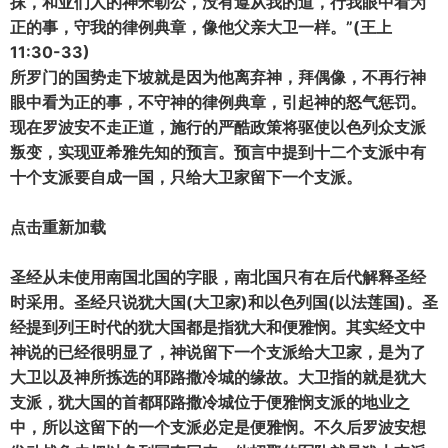
抹，和亚们人的神米勒公，没有遵从我的道，行我眼中看为
正的事，守我的律例典章，像他父亲大卫一样。”(王上
11:30-33)
所罗门的国势走下坡就是因为他离弃神，拜偶像，不再行神
眼中看为正的事，不守神的律例典章，引起神的怒气惩罚。
现在罗波安不走正道，施行的严酷政策将驱使以色列众支派
叛变，实现亚希雅先知的预言。预言中提到十二个支派中有
十个支派要自成一国，只给大卫家留下一个支派。
点击重新加载
圣经从未使用南国北国的字眼，南北国只有在后代解释圣经
时采用。圣经只说犹大国(大卫家)和以色列国(以法莲国)。圣
经提到列王时代的犹大国都是指犹大和便雅悯。其实经文中
神说的已经很明显了，神说留下一个支派给大卫家，是为了
大卫以及神所拣选的耶路撒冷城的缘故。大卫指的就是犹大
支派，犹大国的首都耶路撒冷城位于便雅悯支派的地业之
中，所以这留下的一个支派必定是便雅悯。不久后罗波安想