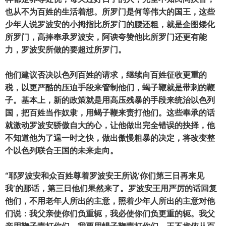
也从不为百姓的生活着想。所罗门是何等伟大的国王，这些
少年人说罗波安的小拇指比所罗门的腰还粗，就是企图矮化
所罗门，高捧奉承罗波安，阿谀夸赞他比所罗门还更有能
力，罗波安所做的要超过所罗门。
他们建议否决以色列百姓的请求，继续向百姓征收更重的
税，以更严酷的压迫手段来管制他们，蝎子鞭就是带刺的鞭
子。基本上，新的政策就是用高压残暴的手段来统治以色列
国，把百姓当作奴隶，用蝎子鞭来责打他们。这些奉承的话
就激动罗波安骄傲自大的心，让他做出完全错误的抉择，他
不知道他为了逞一时之快，做出傲慢粗暴的决定，将改变整
个以色列联合王国的未来走向。
“耶罗波安和众百姓尊着罗波安王所说‘你们第三日再来见
我’的那话，第三日他们果然来了。罗波安王用严厉的话回复
他们，不用老年人所出的主意，照着少年人所出的主意对他
们说：我父亲使你们负重轭，我必使你们负更重的轭。我父