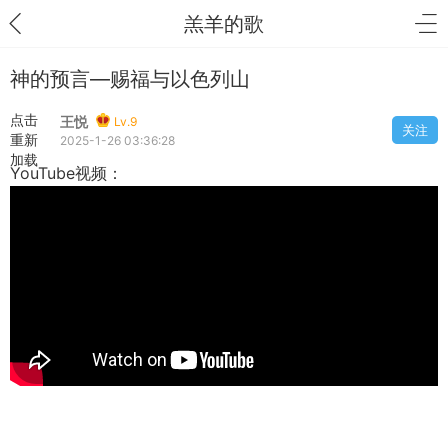
羔羊的歌
神的预言—赐福与以色列山
点击
王悦
Lv.9
关注
重新
2025-1-26 03:36:28
加载
YouTube视频：