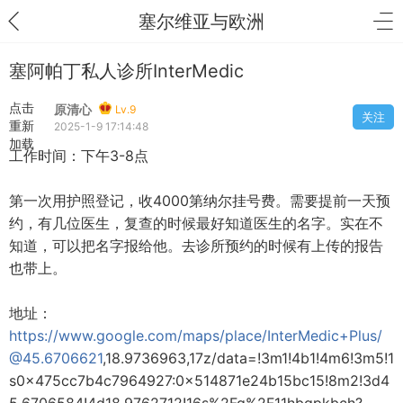
塞尔维亚与欧洲
塞阿帕丁私人诊所InterMedic
点击
原清心
Lv.9
关注
重新
2025-1-9 17:14:48
加载
工作时间：下午3-8点
第一次用护照登记，收4000第纳尔挂号费。需要提前一天预
约，有几位医生，复查的时候最好知道医生的名字。实在不
知道，可以把名字报给他。去诊所预约的时候有上传的报告
也带上。
地址：
https://www.google.com/maps/place/InterMedic+Plus/
@45.6706621
,18.9736963,17z/data=!3m1!4b1!4m6!3m5!1
s0x475cc7b4c7964927:0x514871e24b15bc15!8m2!3d4