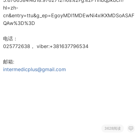
5.6706584!4d18.9762712!16s%2Fg%2F11hbqpkbch?
hl=zh-
cn&entry=ttu&g_ep=EgoyMDI1MDEwNi4xIKXMDSoASAF
QAw%3D%3D
电话：
025772638， viber:+381637796534
邮箱:
intermedicplus@gmail.com
3628阅读