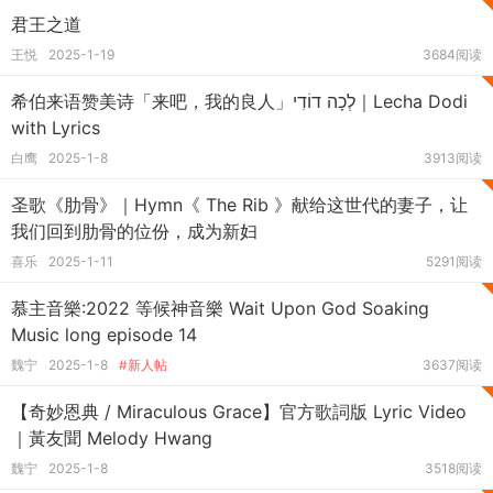
君王之道
王悦
2025-1-19
3684阅读
希伯来语赞美诗「来吧，我的良人」לְכָה דוֹדִי｜Lecha Dodi
with Lyrics
白鹰
2025-1-8
3913阅读
圣歌《肋骨》｜Hymn《 The Rib 》献给这世代的妻子，让
我们回到肋骨的位份，成为新妇
喜乐
2025-1-11
5291阅读
慕主音樂:2022 等候神音樂 Wait Upon God Soaking
Music long episode 14
魏宁
2025-1-8
#新人帖
3637阅读
【奇妙恩典 / Miraculous Grace】官方歌詞版 Lyric Video
｜黃友聞 Melody Hwang
魏宁
2025-1-8
3518阅读