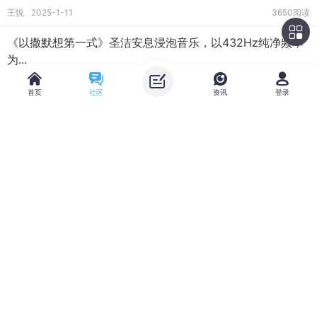
王悦
2025-1-11
3650阅读
《以撒默想第一式》圣洁安息浸泡音乐，以432Hz纯净频率
为...
admin
2026-7-8
795阅读
首页
社区
资讯
登录
示每出耶路撒冷
王悦
2025-1-11
3498阅读
主题筛选
收藏
《永恒新妇》是一首以圣经《雅歌》和《启示录》为灵感...
魏宁
2026-7-10
1993阅读
类型:
全部
投票
SHIR LAMA'ALOT - LIVE at the Nova Exihibition in L.A -
筛选:
最新
热门
精华
Rosh Hashana Contempla...
魏宁
2025-1-17
4011阅读
排序:
发帖时间
回复/查看
查看
【原创诗歌】《撒玛利亚的黄昏》采用史诗戏剧敬拜 / Epic
时间:
全部时间
一天
两天
一周
一个月
Dramatic Worship...
三个月
admin
2026-7-18
1430阅读