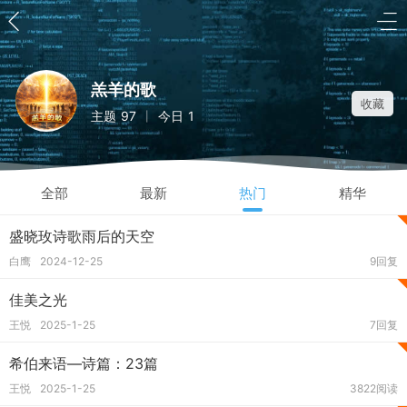
羔羊的歌
收藏
主题
97
今日
1
|
全部
最新
热门
精华
盛晓玫诗歌雨后的天空
白鹰
2024-12-25
9回复
佳美之光
王悦
2025-1-25
7回复
希伯来语—诗篇：23篇
王悦
2025-1-25
3822阅读