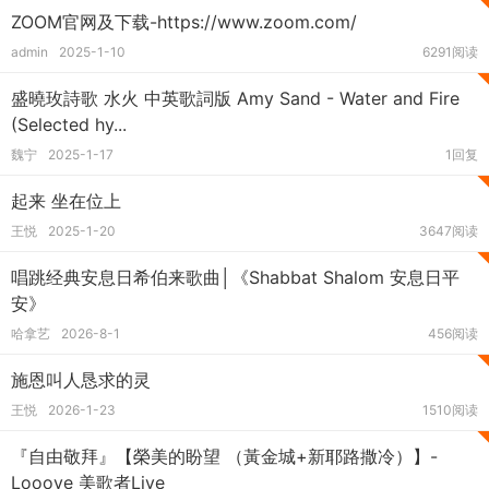
ZOOM官网及下载-https://www.zoom.com/
admin
2025-1-10
6291阅读
盛曉玫詩歌 水火 中英歌詞版 Amy Sand - Water and Fire
(Selected hy...
魏宁
2025-1-17
1回复
起来 坐在位上
王悦
2025-1-20
3647阅读
唱跳经典安息日希伯来歌曲│《Shabbat Shalom 安息日平
安》
哈拿艺
2026-8-1
456阅读
施恩叫人恳求的灵
王悦
2026-1-23
1510阅读
『自由敬拜』【榮美的盼望 （黃金城+新耶路撒冷）】-
Looove 美歌者Live